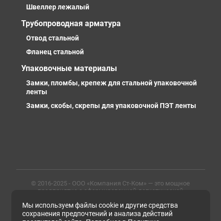
Швеллер лежалый
Трубопроводная арматура
Отвод стальной
Фланец стальной
Упаковочные материалы
Замки, пломбы, крепеж для стальной упаковочной
ленты
Замки, скобы, скрепы для упаковочной ПЭТ ленты
© 2016-2025 - ООО «Компания Ст-Ком» — это мощное
предприятие с сформированной логистической
инфраструктурой, личными базами, компетентными и
Мы используем файлы cookie и другие средства
профессиональными сотрудниками. Предлагаем
металлопрокат любых марок, типов и размеров с
сохранения предпочтений и анализа действий
доставкой в России и СНГ