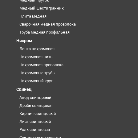
Медный пруток
Медный шестигранник
Плита медная
Сварочная медная проволока
Труба медная профильная
Нихром
Лента нихромовая
Нихромовая нить
Нихромовая проволока
Нихромовые трубы
Нихромовый круг
Свинец
Анод свинцовый
Дробь свинцовая
Кирпич свинцовый
Лист свинцовый
Роль свинцовая
Свинцовая проволока