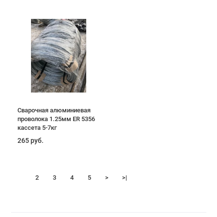
Сварочная алюминиевая
проволока 1.25мм ER 5356
кассета 5-7кг
265 руб.
1
2
3
4
5
>
>|