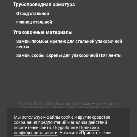
Трубопроводная арматура
Отвод стальной
Фланец стальной
Упаковочные материалы
Замки, пломбы, крепеж для стальной упаковочной
ленты
Замки, скобы, скрепы для упаковочной ПЭТ ленты
© 2016-2025 - ООО «Компания Ст-Ком» — это мощное
предприятие с сформированной логистической
инфраструктурой, личными базами, компетентными и
Мы используем файлы cookie и другие средства
профессиональными сотрудниками. Предлагаем
металлопрокат любых марок, типов и размеров с
сохранения предпочтений и анализа действий
доставкой в России и СНГ
посетителей сайта. Подробнее в
Политика
конфиденциальности
. Нажмите «Принять», если
ИНН 6679102638, ОГРН 1169658133171