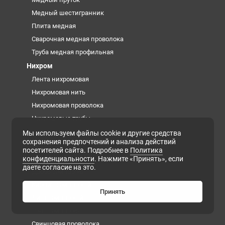
Медный шестигранник
Плита медная
Сварочная медная проволока
Труба медная профильная
Нихром
Лента нихромовая
Нихромовая нить
Нихромовая проволока
Нихромовые трубы
Нихромовый круг
Мы используем файлы cookie и другие средства
сохранения предпочтений и анализа действий
Свинец
посетителей сайта. Подробнее в
Политика
конфиденциальности
. Нажмите «Принять», если
Анод свинцовый
даете согласие на это.
Дробь свинцовая
Кирпич свинцовый
Принять
Лист свинцовый
Роль свинцовая
Свинцовая проволока