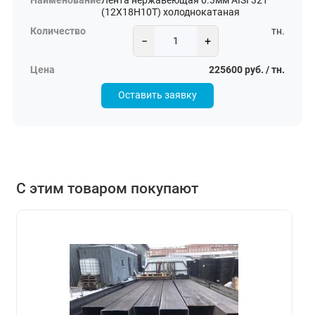
Лента нержавеющая 0.3мм AISI 321
(12Х18Н10Т) холоднокатаная
тн.
−
+
225600 руб. / тн.
Оставить заявку
С этим товаром покупают