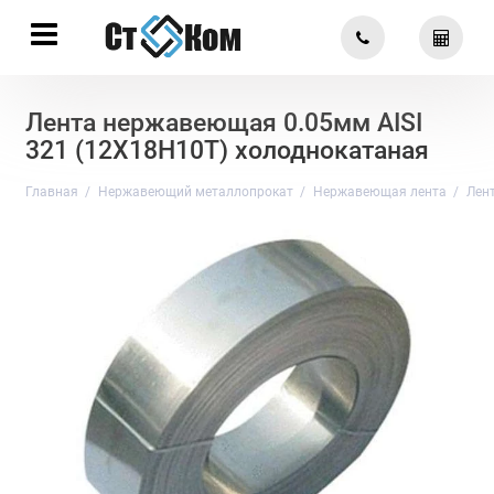
Лента нержавеющая 0.05мм AISI
321 (12Х18Н10Т) холоднокатаная
Главная
Нержавеющий металлопрокат
Нержавеющая лента
Лен