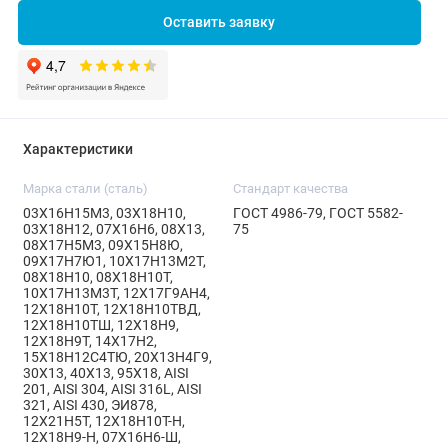
Оставить заявку
Характеристики
Марка стали (сталь)
Стандарт качества
03Х16Н15М3, 03Х18Н10,
ГОСТ 4986-79, ГОСТ 5582-
03Х18Н12, 07Х16Н6, 08Х13,
75
08Х17Н5М3, 09Х15Н8Ю,
09Х17Н7Ю1, 10Х17Н13М2Т,
08Х18Н10, 08Х18Н10Т,
10Х17Н13М3Т, 12Х17Г9АН4,
12Х18Н10Т, 12Х18Н10ТВД,
12Х18Н10ТШ, 12Х18Н9,
12Х18Н9Т, 14Х17Н2,
15Х18Н12С4ТЮ, 20Х13Н4Г9,
30Х13, 40Х13, 95Х18, AISI
201, AISI 304, AISI 316L, AISI
321, AISI 430, ЭИ878,
12Х21Н5Т, 12Х18Н10Т-Н,
12Х18Н9-Н, 07Х16Н6-Ш,