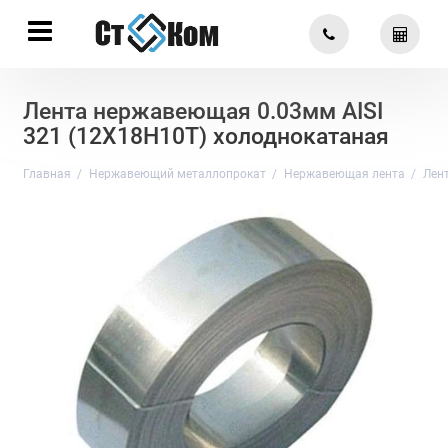
Лента нержавеющая 0.03мм AISI
321 (12Х18Н10Т) холоднокатаная
Главная
Нержавеющий металлопрокат
Нержавеющая лента
Лен