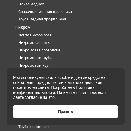
Плита медная
Сварочная медная проволока
Труба медная профильная
Нихром
Лента нихромовая
Нихромовая нить
Нихромовая проволока
Нихромовые трубы
Нихромовый круг
Свинец
Мы используем файлы cookie и другие средства
Анод свинцовый
сохранения предпочтений и анализа действий
посетителей сайта. Подробнее в
Политика
Дробь свинцовая
конфиденциальности
. Нажмите «Принять», если
Кирпич свинцовый
даете согласие на это.
Лист свинцовый
Роль свинцовая
Принять
Свинцовая проволока
Труба свинцовая