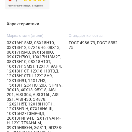
Характеристики
Марка стали (сталь)
Стандарт качества
03Х16Н15М3, 03Х18Н10,
ГОСТ 4986-79, ГОСТ 5582-
03Х18Н12, 07Х16Н6, 08Х13,
75
08Х17Н5М3, 09Х15Н8Ю,
09Х17Н7Ю1, 10Х17Н13М2Т,
08Х18Н10, 08Х18Н10Т,
10Х17Н13М3Т, 12Х17Г9АН4,
12Х18Н10Т, 12Х18Н10ТВД,
12Х18Н10ТШ, 12Х18Н9,
12Х18Н9Т, 14Х17Н2,
15Х18Н12С4ТЮ, 20Х13Н4Г9,
30Х13, 40Х13, 95Х18, AISI
201, AISI 304, AISI 316L, AISI
321, AISI 430, ЭИ878,
12Х21Н5Т, 12Х18Н10Т-Н,
12Х18Н9-Н, 07Х16Н6-Ш,
10Х15Н27Т3МР-ВД,
20Х13Н4Г9-Н, 12Х17Г9АН4-
Н, 12Х17Г9АН4-М,
09Х15Н8Ю-Н, ЭИ811, ЭП288-