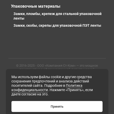
Упаковочные материалы
Замки, пломбы, крепеж для стальной упаковочной
ленты
Замки, скобы, скрепы для упаковочной ПЭТ ленты
© 2016-2025 - ООО «Компания Ст-Ком» — это мощное
предприятие с сформированной логистической
инфраструктурой, личными базами, компетентными и
Мы используем файлы cookie и другие средства
профессиональными сотрудниками. Предлагаем
металлопрокат любых марок, типов и размеров с
сохранения предпочтений и анализа действий
доставкой в России и СНГ
посетителей сайта. Подробнее в
Политика
конфиденциальности
. Нажмите «Принять», если
ИНН 6679102638, ОГРН 1169658133171
даете согласие на это.
Политика конфиденциальности
Согласие на обработку персональных данных
Согласие на получение рассылки рекламно-
Принять
информационных материалов