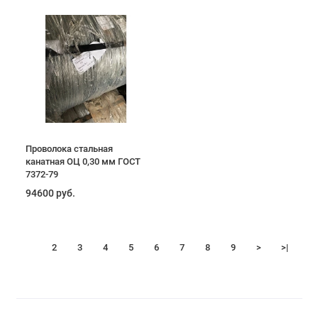
Проволока стальная
канатная ОЦ 0,30 мм ГОСТ
7372-79
94600 руб.
1
2
3
4
5
6
7
8
9
>
>|