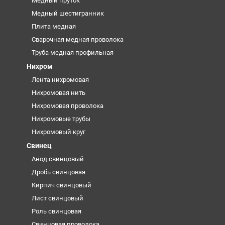
Медный пруток
Медный шестигранник
Плита медная
Сварочная медная проволока
Труба медная профильная
Нихром
Лента нихромовая
Нихромовая нить
Нихромовая проволока
Нихромовые трубы
Нихромовый круг
Свинец
Анод свинцовый
Дробь свинцовая
Кирпич свинцовый
Лист свинцовый
Роль свинцовая
Свинцовая проволока